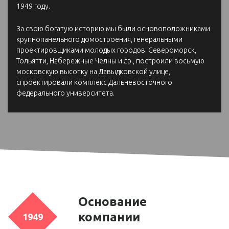
1949 году.
За свою богатую историю мы были основоположниками
крупнопанельного домостроения, генеральными
проектировщиками молодых городов: Североморск,
Тольятти, Набережные Челны и др., построили восьмую
московскую высотку на Давыдковской улице,
спроектировали комплекс Дальневосточного
федерального университета.
Основание
компании
1949