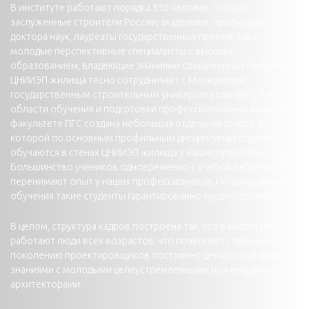
В институте работают порядка 350 человек. Это как
заслуженные строители России, академики, профессора,
доктора наук, лауреаты государственных премий, так и
молодые перспективные специалисты с высшим
образованием, владеющие знаниями современных программ.
ЦНИИЭП жилища тесно сотрудничает с Московским
государственным строительным университетом (МГСУ) в
области обучения и подготовки профессиональных кадров. На
факультете ПГС создана небольшая отдельная группа, в
которой по основным профильным дисциплинам студенты
обучаются в стенах ЦНИИЭП жилища у наших преподавателей.
Большинство учеников одновременно с учебой работают и
перенимают опыт у наших профессионалов. По завершению
обучения такие студенты гарантированно трудоустроены.
В целом, структура кадров построена так, что в институте
работают люди всех возрастов, что позволяет старшему
поколению проектировщиков постоянно делиться своими
знаниями с молодыми целеустремленными инженерами и
архитекторами.