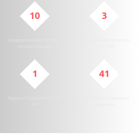
10
3
Кандидатов архитектуры и
Заслуженных строителя
технических наук
СССР и РФ
1
41
Лауреат Госпремий СССР и
Награждены орденами и
РФ
медалями