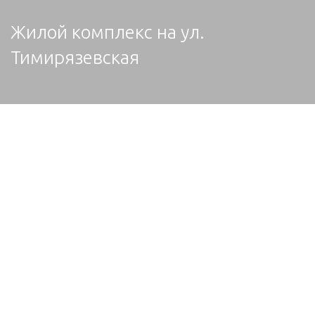
Жилой комплекс на ул.
Тимирязевская
Жилой комплекс с нежилыми помещениями и подземной
автостоянкой.
ИНДИВИДУАЛЬНЫЕ ЖИЛЫЕ ЗДАНИЯ