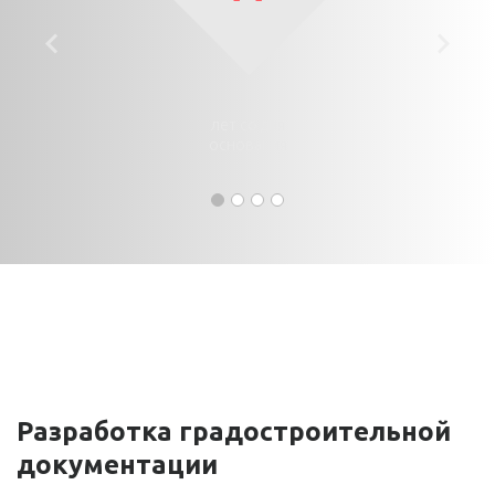
Previous
Ne
лет со дня
основания
Разработка градостроительной
документации