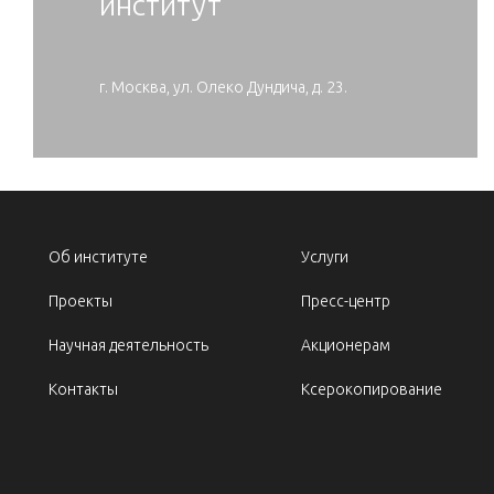
институт
г. Москва, ул. Олеко Дундича, д. 23.
Об институте
Услуги
Проекты
Пресс-центр
Научная деятельность
Акционерам
Контакты
Ксерокопирование