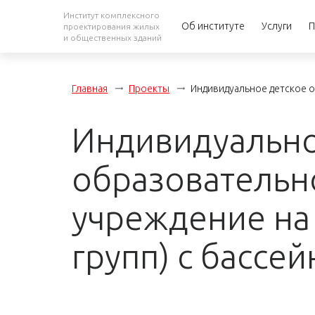
Институт комплексного
Об институте
Услуги
П
проектирования жилых
и общественных зданий
Главная
Проекты
Индивидуальное детское о
Индивидуально
образовательн
учреждение на 
групп) с бассе