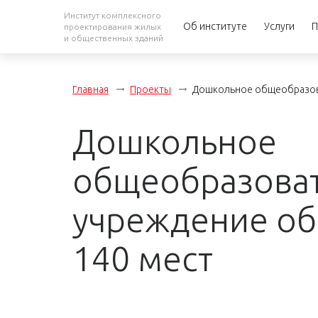
Институт комплексного
Об институте
Услуги
П
проектирования жилых
и общественных зданий
Главная
Проекты
Дошкольное общеобразова
Дошкольное
общеобразова
учреждение об
140 мест