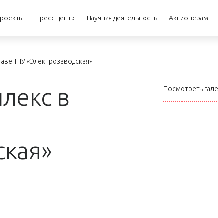
роекты
Пресс-центр
Научная деятельность
Акционерам
аве ТПУ «Электрозаводская»
лекс в
Посмотреть гал
ская»