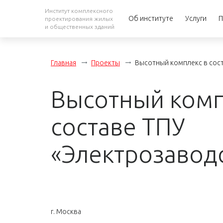
Институт комплексного
Об институте
Услуги
П
проектирования жилых
и общественных зданий
Главная
Проекты
Высотный комплекс в сост
Высотный комп
составе ТПУ
«Электрозавод
г. Москва