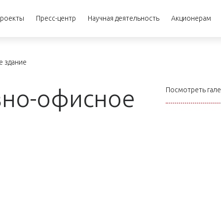
роекты
Пресс-центр
Научная деятельность
Акционерам
е здание
вно-офисное
Посмотреть гал