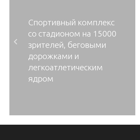
Спортивный комплекс
со стадионом на 15000
зрителей, беговыми
Previous
дорожками и
легкоатлетическим
ядром