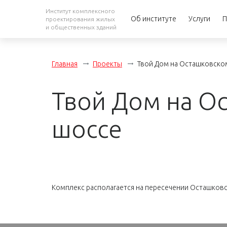
Институт комплексного
Об институте
Услуги
П
проектирования жилых
и общественных зданий
Главная
Проекты
Твой Дом на Осташковско
Твой Дом на О
шоссе
Комплекс располагается на пересечении
Осташковс